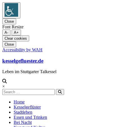
Close
Font Resize
A-
A+
Clear cookies
Close
Accessibility by WAH
Skip
to
kesselgefluester.de
content
Leben im Stuttgarter Talkessel
×
Search
Home
Kesselgeflüster
Stadtleben
Essen und Trinken
Bei Nacht