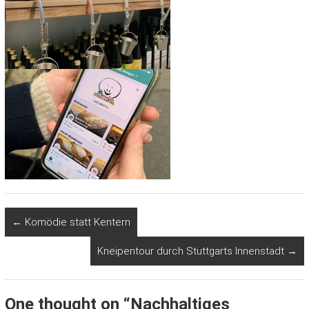
←
Komödie statt Kentern
Kneipentour durch Stuttgarts Innenstadt
→
One thought on “
Nachhaltiges