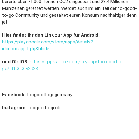
bereits über 71.000 Tonnen CO2 eingespart und 28,4 Millionen
Mahlzeiten gerettet werden. Werdet auch ihr ein Teil der to-good-
to-go Community und gestaltet euren Konsum nachhaltiger denn
je!
Hier findet ihr den Link zur App für Android:
https://play.google.com/store/apps/details?
id=com.app.tgtg&hl=de
und für IOS:
https://apps.apple.com/de/app/too-good-to-
go/id1060683933
Facebook:
toogoodtogogermany
Instagram:
toogoodtogo.de