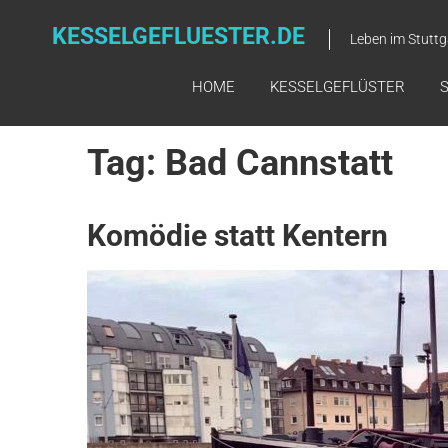
Skip
to
KESSELGEFLUESTER.DE
Leben im Stuttg
content
HOME
KESSELGEFLÜSTER
Tag: Bad Cannstatt
Komödie statt Kentern