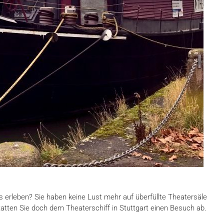
s erleben? Sie haben keine Lust mehr auf überfüllte Theatersäle
atten Sie doch dem Theaterschiff in Stuttgart einen Besuch ab.