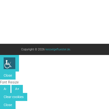
Copyright © 2026
kesselgefluester.de
.
Close
Font Resize
A-
A+
Clear cookies
Close