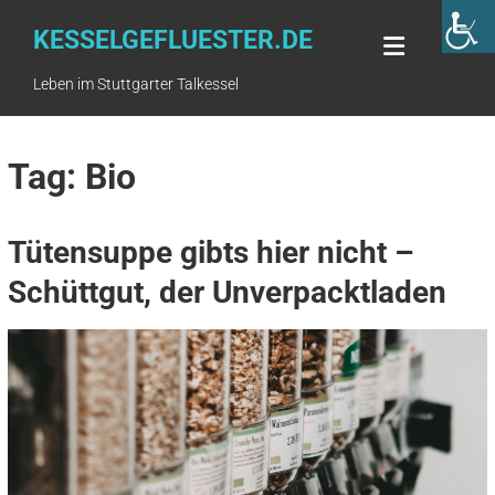
Skip
to
KESSELGEFLUESTER.DE
content
Leben im Stuttgarter Talkessel
Tag: Bio
Tütensuppe gibts hier nicht –
Schüttgut, der Unverpacktladen