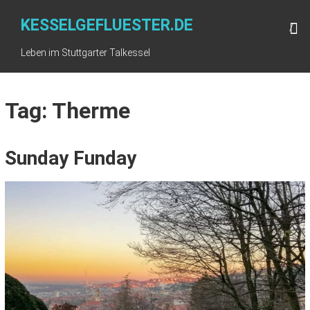
Skip
to
KESSELGEFLUESTER.DE
content
Leben im Stuttgarter Talkessel
Tag: Therme
Sunday Funday