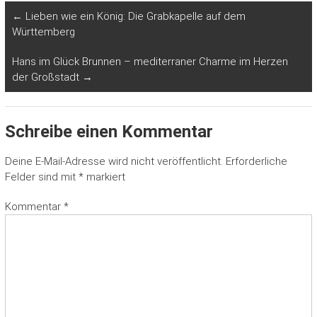
←
Lieben wie ein König: Die Grabkapelle auf dem
Württemberg
Hans im Glück Brunnen – mediterraner Charme im Herzen
der Großstadt
→
Schreibe einen Kommentar
Deine E-Mail-Adresse wird nicht veröffentlicht.
Erforderliche
Felder sind mit
*
markiert
Kommentar
*