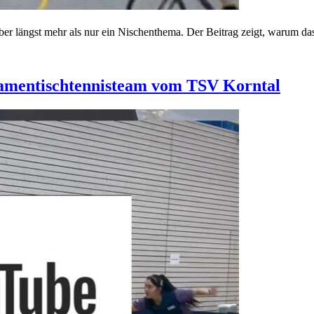
aber längst mehr als nur ein Nischenthema. Der Beitrag zeigt, warum das
 Damentischtennisteam vom TSV Korntal