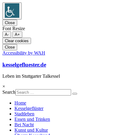
Close
Font Resize
A-
A+
Clear cookies
Close
Accessibility by WAH
Skip
to
kesselgefluester.de
content
Leben im Stuttgarter Talkessel
×
Search
Home
Kesselgeflüster
Stadtleben
Essen und Trinken
Bei Nacht
Kunst und Kultur