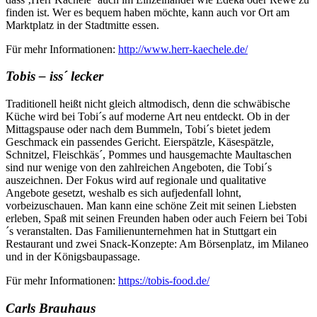
finden ist. Wer es bequem haben möchte, kann auch vor Ort am
Marktplatz in der Stadtmitte essen.
Für mehr Informationen:
http://www.herr-kaechele.de/
Tobis
– iss´ lecker
Traditionell heißt nicht gleich altmodisch, denn die schwäbische
Küche wird bei Tobi´s auf moderne Art neu entdeckt. Ob in der
Mittagspause oder nach dem Bummeln, Tobi´s bietet jedem
Geschmack ein passendes Gericht. Eierspätzle, Käsespätzle,
Schnitzel, Fleischkäs´, Pommes und hausgemachte Maultaschen
sind nur wenige von den zahlreichen Angeboten, die Tobi´s
auszeichnen. Der Fokus wird auf regionale und qualitative
Angebote gesetzt, weshalb es sich aufjedenfall lohnt,
vorbeizuschauen. Man kann eine schöne Zeit mit seinen Liebsten
erleben, Spaß mit seinen Freunden haben oder auch Feiern bei Tobi
´s veranstalten. Das Familienunternehmen hat in Stuttgart ein
Restaurant und zwei Snack-Konzepte: Am Börsenplatz, im Milaneo
und in der Königsbaupassage.
Für mehr Informationen:
https://tobis-food.de/
Carls Brauhaus