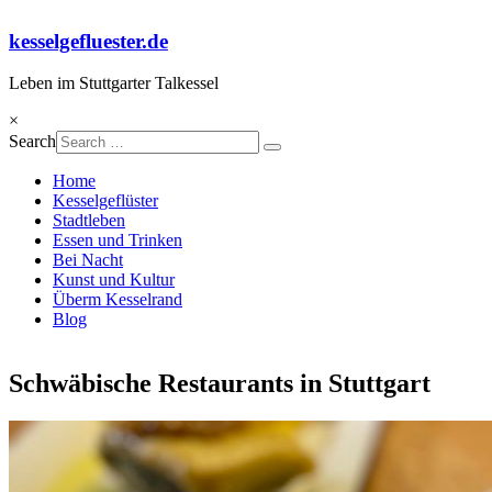
Skip
to
kesselgefluester.de
content
Leben im Stuttgarter Talkessel
×
Search
Home
Kesselgeflüster
Stadtleben
Essen und Trinken
Bei Nacht
Kunst und Kultur
Überm Kesselrand
Blog
Schwäbische Restaurants in Stuttgart