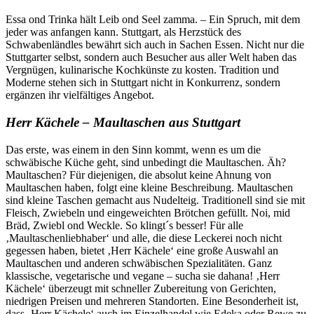
Essa ond Trinka hält Leib ond Seel zamma. – Ein Spruch, mit dem
jeder was anfangen kann. Stuttgart, als Herzstück des
Schwabenländles bewährt sich auch in Sachen Essen. Nicht nur die
Stuttgarter selbst, sondern auch Besucher aus aller Welt haben das
Vergnügen, kulinarische Kochkünste zu kosten. Tradition und
Moderne stehen sich in Stuttgart nicht in Konkurrenz, sondern
ergänzen ihr vielfältiges Angebot.
Herr Kächele – Maultaschen aus Stuttgart
Das erste, was einem in den Sinn kommt, wenn es um die
schwäbische Küche geht, sind unbedingt die Maultaschen. Äh?
Maultaschen? Für diejenigen, die absolut keine Ahnung von
Maultaschen haben, folgt eine kleine Beschreibung. Maultaschen
sind kleine Taschen gemacht aus Nudelteig. Traditionell sind sie mit
Fleisch, Zwiebeln und eingeweichten Brötchen gefüllt. Noi, mid
Bräd, Zwiebl ond Weckle. So klingt´s besser! Für alle
‚Maultaschenliebhaber‘ und alle, die diese Leckerei noch nicht
gegessen haben, bietet ‚Herr Kächele‘ eine große Auswahl an
Maultaschen und anderen schwäbischen Spezialitäten. Ganz
klassische, vegetarische und vegane – sucha sie dahana! ‚Herr
Kächele‘ überzeugt mit schneller Zubereitung von Gerichten,
niedrigen Preisen und mehreren Standorten. Eine Besonderheit ist,
dass ‚Herr Kächele‘ auch im Einzelhandel wie Edeka oder Rewe zu