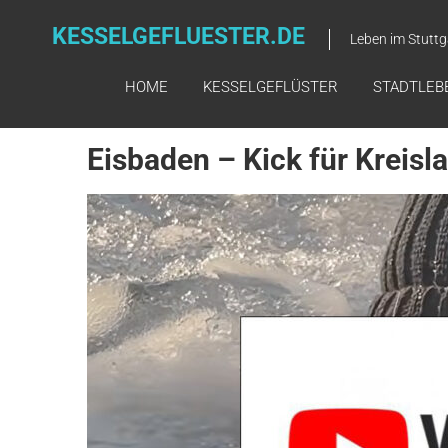
Skip
to
KESSELGEFLUESTER.DE
Leben im Stuttg
content
HOME
KESSELGEFLÜSTER
STADTLEB
Eisbaden – Kick für Kreisl