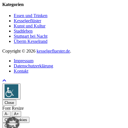
Kategorien
Essen und Trinken
Kesselgeflüster
Kunst und Kultur
Stadtleben
Stuttgart bei Nacht
Überm Kesselrand
Copyright © 2026
kesselgefluester.de
.
Impressum
Datenschutzerklärung
Kontakt
Close
Font Resize
A-
A+
Clear cookies
Close