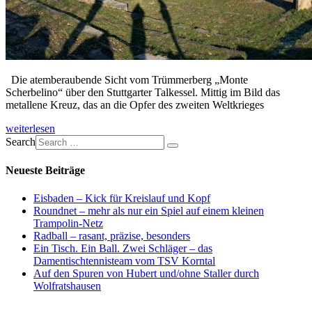
Die atemberaubende Sicht vom Trümmerberg „Monte
Scherbelino“ über den Stuttgarter Talkessel. Mittig im Bild das
metallene Kreuz, das an die Opfer des zweiten Weltkrieges
weiterlesen
Search
Neueste Beiträge
Eisbaden – Kick für Kreislauf und Kopf
Roundnet – mehr als nur ein Spiel auf einem kleinen
Trampolin-Netz
Radball – rasant, präzise, besonders
Ein Tisch. Ein Ball. Zwei Schläger – das
Damentischtennisteam vom TSV Korntal
Auf den Spuren von Hubert und/ohne Staller durch
Wolfratshausen