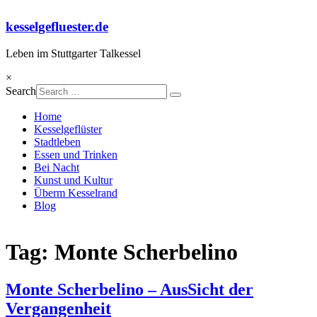
Skip
to
kesselgefluester.de
content
Leben im Stuttgarter Talkessel
×
Search
Home
Kesselgeflüster
Stadtleben
Essen und Trinken
Bei Nacht
Kunst und Kultur
Überm Kesselrand
Blog
Tag: Monte Scherbelino
Monte Scherbelino – AusSicht der
Vergangenheit