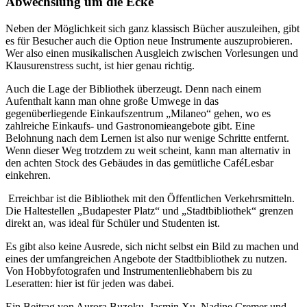
Abwechslung um die Ecke
Neben der Möglichkeit sich ganz klassisch Bücher auszuleihen, gibt
es für Besucher auch die Option neue Instrumente auszuprobieren.
Wer also einen musikalischen Ausgleich zwischen Vorlesungen und
Klausurenstress sucht, ist hier genau richtig.
Auch die Lage der Bibliothek überzeugt. Denn nach einem
Aufenthalt kann man ohne große Umwege in das
gegenüberliegende Einkaufszentrum „Milaneo“ gehen, wo es
zahlreiche Einkaufs- und Gastronomieangebote gibt. Eine
Belohnung nach dem Lernen ist also nur wenige Schritte entfernt.
Wenn dieser Weg trotzdem zu weit scheint, kann man alternativ in
den achten Stock des Gebäudes in das gemütliche CaféLesbar
einkehren.
Erreichbar ist die Bibliothek mit den Öffentlichen Verkehrsmitteln.
Die Haltestellen „Budapester Platz“ und „Stadtbibliothek“ grenzen
direkt an, was ideal für Schüler und Studenten ist.
Es gibt also keine Ausrede, sich nicht selbst ein Bild zu machen und
eines der umfangreichen Angebote der Stadtbibliothek zu nutzen.
Von Hobbyfotografen und Instrumentenliebhabern bis zu
Leseratten: hier ist für jeden was dabei.
Ein Beitrag von Aurora Buzoku, Jasmin Xu, Nadine Cremer und